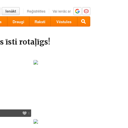
Ienākt
Reģistrēties
Vai ienāc ar
a
Draugi
Raksti
Vēstules
 īsti rotaļīgs!
1