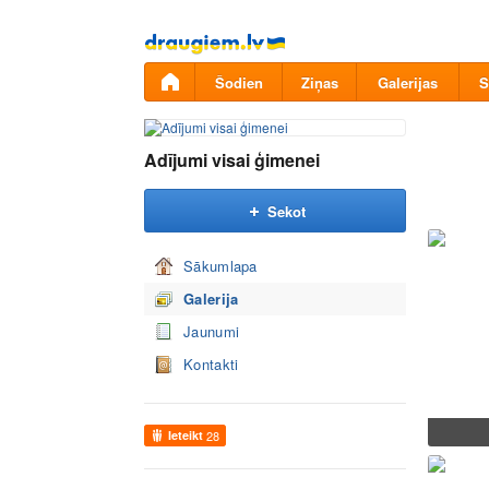
Pāriet
uz
saturu
Šodien
Ziņas
Galerijas
S
Adījumi visai ģimenei
Sekot
Sākumlapa
Galerija
Jaunumi
Kontakti
Ieteikt
28