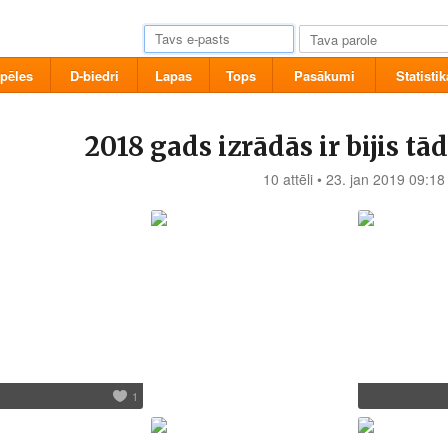
pēles
D-biedri
Lapas
Tops
Pasākumi
Statistik
2018 gads izrādās ir bijis tāds
10 attēli • 23. jan 2019 09:18
1