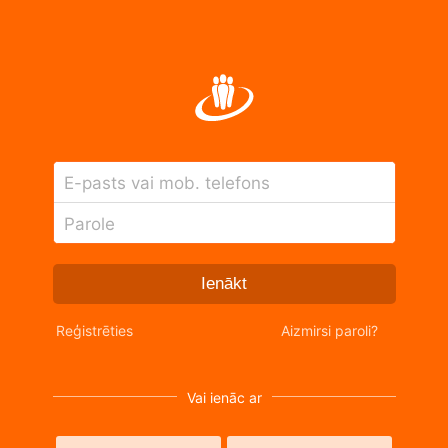
E-pasts vai mob. telefons
Parole
Ienākt
Reģistrēties
Aizmirsi paroli?
Vai ienāc ar