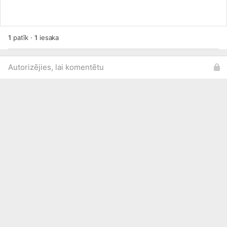
1
patīk
·
1
iesaka
Autorizējies, lai komentētu