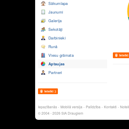
Sākumlapa
Jaunumi
Galerija
Sekotāji
Darbinieki
Runā
Viesu grāmata
Ieteikt
Aptaujas
Partneri
Ieteikt
3
Iepazīšanās
Mobilā versija
Palīdzība
Kontakti
Notei
© 2004 - 2026 SIA Draugiem