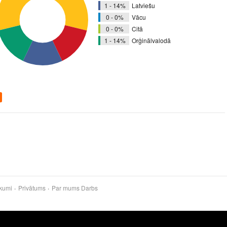
1 - 14%
Latviešu
0 - 0%
Vācu
0 - 0%
Citā
1 - 14%
Orģinālvalodā
kumi
Privātums
Par mums
Darbs