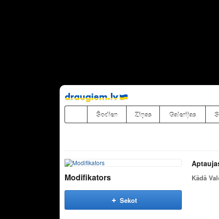
Pāriet
uz
saturu
Šodien
Ziņas
Galerijas
S
Aptauja
Modifikators
Kādā Val
Sekot