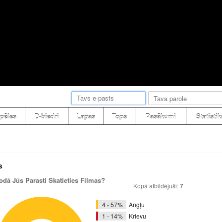
pēles
D-biedri
Lapas
Tops
Pasākumi
Statistik
s
odā Jūs Parasti Skatieties Filmas?
Kopā atbildējuši:
7
4 - 57%
Angļu
1 - 14%
Krievu