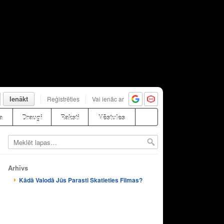
Ienākt
Reģistrēties
Vai ienāc ar
a
Draugi
Raksti
Vēstules
Arhīvs
Kādā Valodā Jūs Parasti Skatieties Filmas?