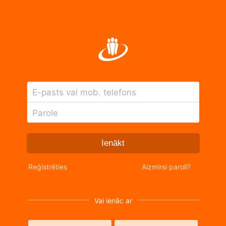
E-pasts vai mob. telefons
Parole
Ienākt
Reģistrēties
Aizmirsi paroli?
Vai ienāc ar