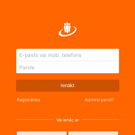
E-pasts vai mob. telefons
Parole
Ienākt
Reģistrēties
Aizmirsi paroli?
Vai ienāc ar