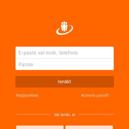
E-pasts vai mob. telefons
Parole
Ienākt
Reģistrēties
Aizmirsi paroli?
Vai ienāc ar