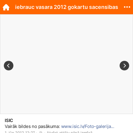
iebrauc vasara 2012 gokartu sacensibas
ISIC
Vairāk bildes no pasākuma:
www.isic.lv/Foto-galerija...
1. jūn 2012 12:27 · 
 · 
Atvērt attēlu pilnā izmērā