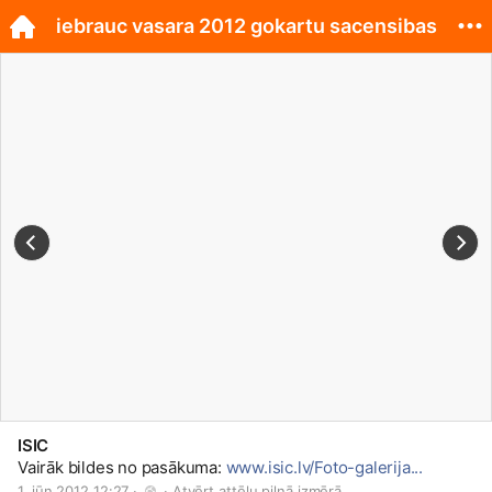
iebrauc vasara 2012 gokartu sacensibas
ISIC
Vairāk bildes no pasākuma:
www.isic.lv/Foto-galerija...
1. jūn 2012 12:27 · 
 · 
Atvērt attēlu pilnā izmērā