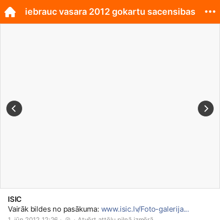
iebrauc vasara 2012 gokartu sacensibas
ISIC
Vairāk bildes no pasākuma:
www.isic.lv/Foto-galerija...
1. jūn 2012 12:26 · 
 · 
Atvērt attēlu pilnā izmērā