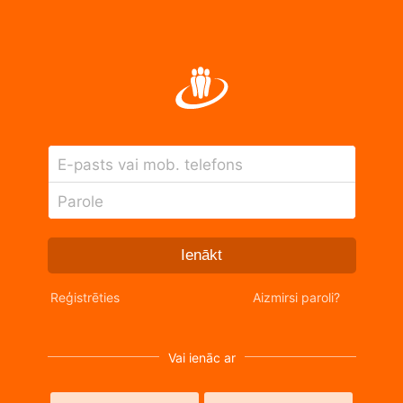
E-pasts vai mob. telefons
Parole
Ienākt
Reģistrēties
Aizmirsi paroli?
Vai ienāc ar