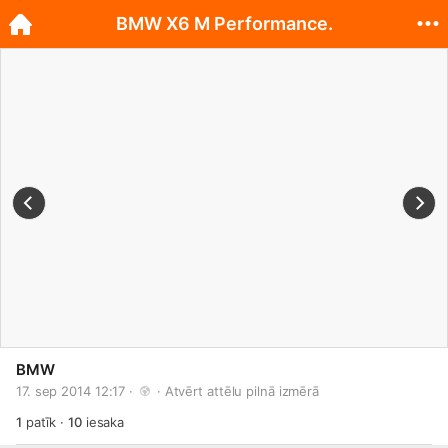
BMW X6 M Performance.
BMW
17. sep 2014 12:17 · 
 · 
Atvērt attēlu pilnā izmērā
1
patīk
·
10
iesaka