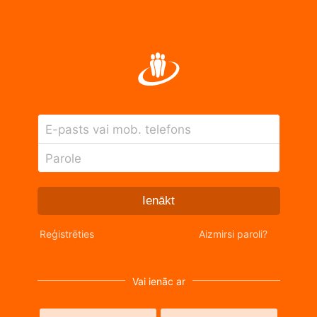
E-pasts vai mob. telefons
Parole
Ienākt
Reģistrēties
Aizmirsi paroli?
Vai ienāc ar