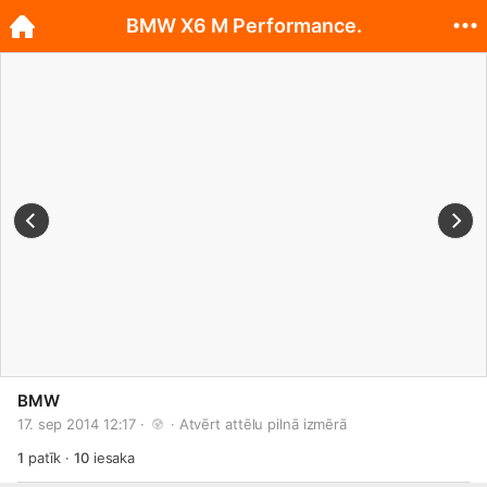
BMW X6 M Performance.
BMW
17. sep 2014 12:17 · 
 · 
Atvērt attēlu pilnā izmērā
1
patīk
·
10
iesaka