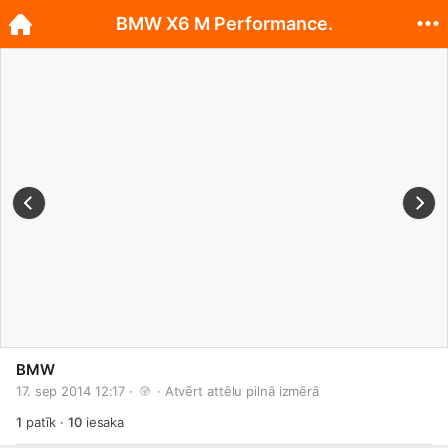
BMW X6 M Performance.
BMW
17. sep 2014 12:17 · 
 · 
Atvērt attēlu pilnā izmērā
1
patīk
·
10
iesaka