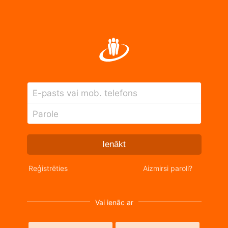
E-pasts vai mob. telefons
Parole
Ienākt
Reģistrēties
Aizmirsi paroli?
Vai ienāc ar