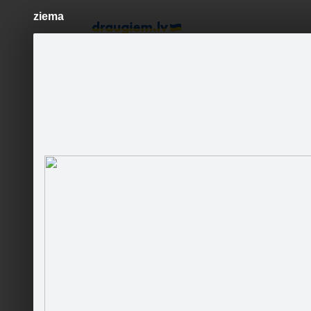
ziema
Pāriet
uz
saturu
Šodien
Ziņas
Galerijas
S
Viesu māja Zundi
Oficiālā lapa
Sekot
Sākumlapa
Galerija
Sekotāji
Tuvākās apskates vietas
Runā
Kontaktinfo
Patīk