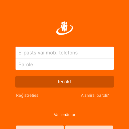
E-pasts vai mob. telefons
Parole
Ienākt
Reģistrēties
Aizmirsi paroli?
Vai ienāc ar