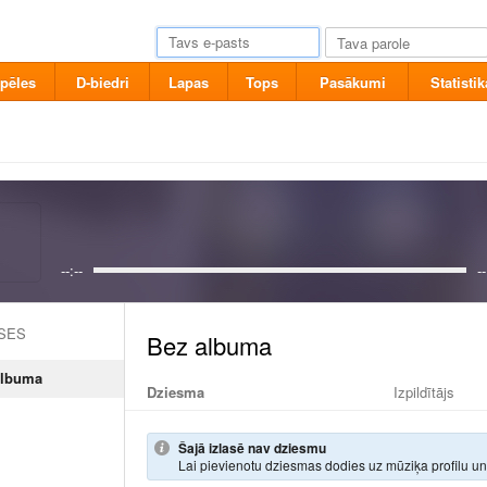
pēles
D-biedri
Lapas
Tops
Pasākumi
Statistik
--:--
--
ASES
albuma
Dziesma
Izpildītājs
Šajā izlasē nav dziesmu
Lai pievienotu dziesmas dodies uz mūziķa profilu u