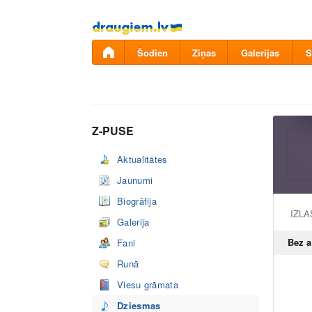
Pāriet
uz
saturu
Šodien
Ziņas
Galerijas
S
Z-PUSE
Aktualitātes
Jaunumi
Biogrāfija
IZL
Galerija
Bez 
Fani
Runā
Viesu grāmata
Dziesmas