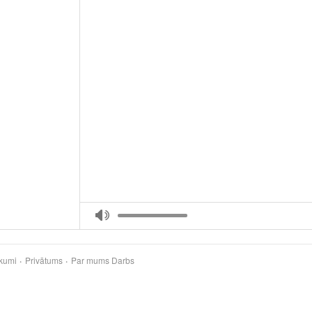
kumi
Privātums
Par mums
Darbs