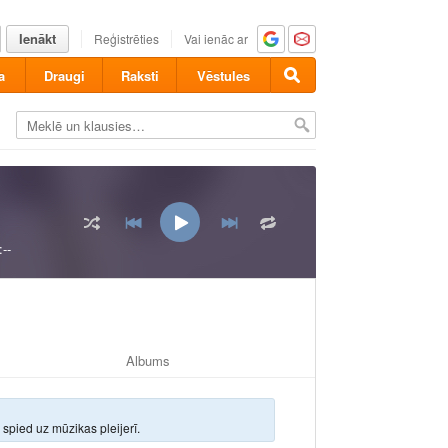
Ienākt
Reģistrēties
Vai ienāc ar
a
Draugi
Raksti
Vēstules
:--
Albums
n spied uz
mūzikas pleijerī.