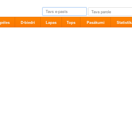
pēles
D-biedri
Lapas
Tops
Pasākumi
Statistik