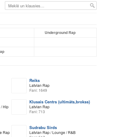
Underground Rap
Rap
Reiks
Latvian Rap
Fani: 1649
Klusais Centrs (ultimāts,brokss)
/ Hip
Latvian Rap
Fani: 713
Sudrabu Sirds
re Rap
Latvian Rap / Lounge / R&B