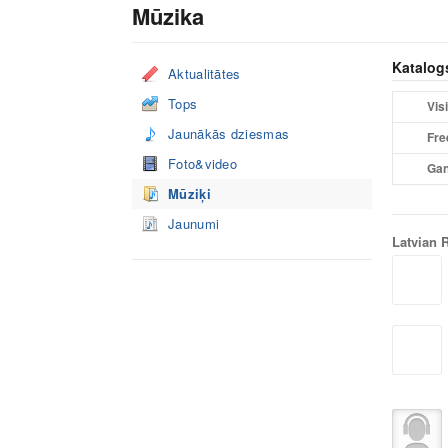
Mūzika
Katalog
Aktualitātes
Tops
Visi
Jaunākās dziesmas
Fre
Foto&video
Gan
Mūziķi
Jaunumi
Latvian 