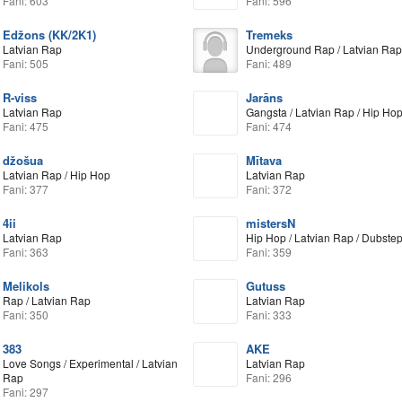
Fani: 603
Fani: 596
Edžons (KK/2K1)
Tremeks
Latvian Rap
Underground Rap / Latvian Rap
Fani: 505
Fani: 489
R-viss
Jarāns
Latvian Rap
Gangsta / Latvian Rap / Hip Ho
Fani: 475
Fani: 474
džošua
Mītava
Latvian Rap / Hip Hop
Latvian Rap
Fani: 377
Fani: 372
4ii
mistersN
Latvian Rap
Hip Hop / Latvian Rap / Dubste
Fani: 363
Fani: 359
Melikols
Gutuss
Rap / Latvian Rap
Latvian Rap
Fani: 350
Fani: 333
383
AKE
Love Songs / Experimental / Latvian
Latvian Rap
Rap
Fani: 296
Fani: 297