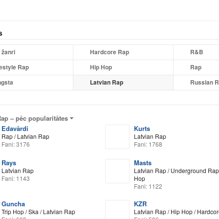
s
 žanri
Hardcore Rap
R&B
estyle Rap
Hip Hop
Rap
gsta
Latvian Rap
Russian 
Rap –
pēc popularitātes
Edavārdi
Kurts
Rap / Latvian Rap
Latvian Rap
Fani: 3176
Fani: 1768
Rays
Masts
Latvian Rap
Latvian Rap / Underground Rap 
Fani: 1143
Hop
Fani: 1122
Guncha
KZR
Trip Hop / Ska / Latvian Rap
Latvian Rap / Hip Hop / Hardco