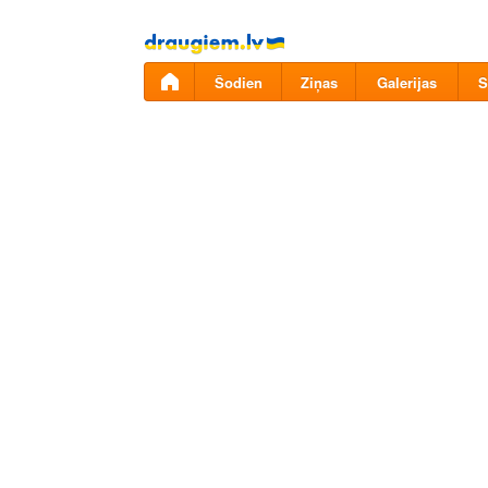
Pāriet
uz
saturu
Šodien
Ziņas
Galerijas
S