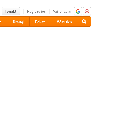
Ienākt
Reģistrēties
Vai ienāc ar
a
Draugi
Raksti
Vēstules