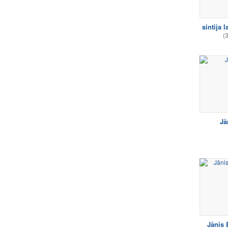
sintija 
(
Jā
Jānis 