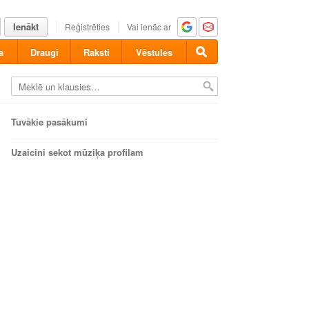
Ienākt
Reģistrēties
Vai ienāc ar
a
Draugi
Raksti
Vēstules
Tuvākie pasākumi
Uzaicini sekot mūziķa profilam