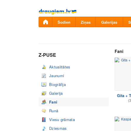
Pāriet
uz
saturu
Šodien
Ziņas
Galerijas
S
Fani
Z-PUSE
Aktualitātes
Jaunumi
Biogrāfija
Galerija
Gita +
(
Fani
Runā
Viesu grāmata
Dziesmas