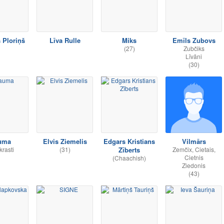
 Ploriņš
Līva Rulle
Miks
Emīls Zubovs
(27)
Zubčiks
Līvāni
(30)
uma
Elvis Ziemelis
Edgars Kristians
Vilmārs
krasti
(31)
Zīberts
Zemčix, Cietais,
Cietnis
(Chaachish)
Ziedonis
(43)