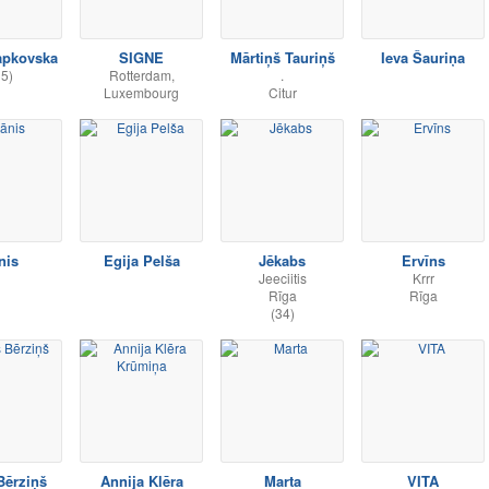
lapkovska
SIGNE
Mārtiņš Tauriņš
Ieva Šauriņa
35)
Rotterdam,
.
Luxembourg
Citur
nis
Egija Pelša
Jēkabs
Ervīns
Jeeciitis
Krrr
Rīga
Rīga
(34)
Bērziņš
Annija Klēra
Marta
VITA