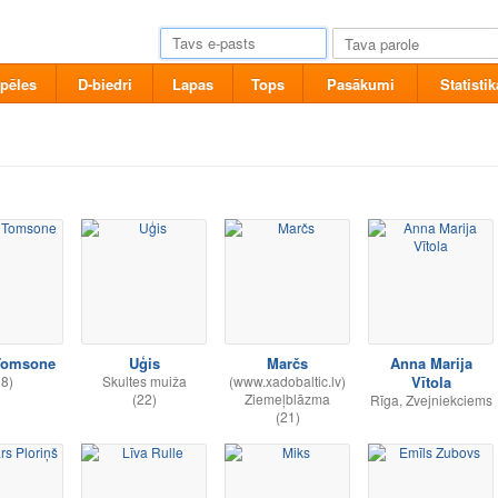
pēles
D-biedri
Lapas
Tops
Pasākumi
Statistik
 Tomsone
Uģis
Marčs
Anna Marija
38)
Skultes muiža
(www.xadobaltic.lv)
Vītola
(22)
Ziemeļblāzma
Rīga, Zvejniekciems
(21)