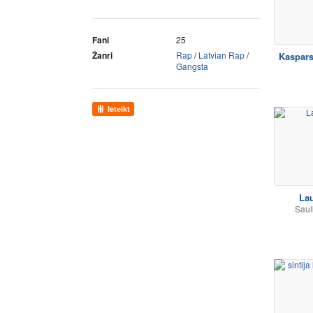
Fani
25
Žanri
Rap
/
Latvian Rap
/
Kaspars
Gangsta
Ieteikt
La
Saul