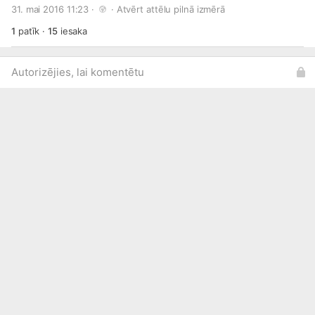
31. mai 2016 11:23 · 
 · 
Atvērt attēlu pilnā izmērā
pieejamas šeit:
http://bit.ly/1O0ZBJX
1
patīk
·
15
iesaka
Autorizējies, lai komentētu