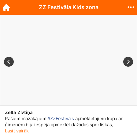
ZZ Festivāla Kids zona
Zelta Zivtiņa
Pašiem mazākajiem
#ZZFestivāls
apmeklētājiem kopā ar
ģimenēm bija iespēja apmeklēt dažādas sportiskas,
izglītojošas aktivitātes un radošās darbnīcas. Apskati
Lasīt vairāk
galeriju un uzzini kā mums gāja.
🙂
Visas festivāla bildes