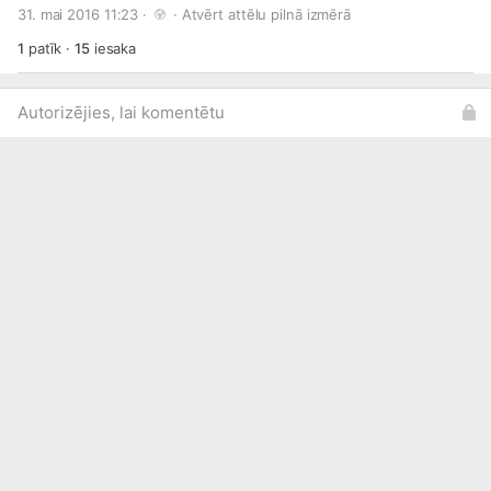
31. mai 2016 11:23 · 
 · 
Atvērt attēlu pilnā izmērā
pieejamas šeit:
http://bit.ly/1O0ZBJX
1
patīk
·
15
iesaka
Autorizējies, lai komentētu