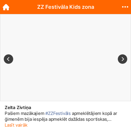
ZZ Festivāla Kids zona
Zelta Zivtiņa
Pašiem mazākajiem
#ZZFestivāls
apmeklētājiem kopā ar
ģimenēm bija iespēja apmeklēt dažādas sportiskas,
izglītojošas aktivitātes un radošās darbnīcas. Apskati
Lasīt vairāk
galeriju un uzzini kā mums gāja.
🙂
Visas festivāla bildes