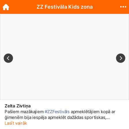
ZZ Festivāla Kids zona
Zelta Zivtiņa
Pašiem mazākajiem
#ZZFestivāls
apmeklētājiem kopā ar
ģimenēm bija iespēja apmeklēt dažādas sportiskas,
izglītojošas aktivitātes un radošās darbnīcas. Apskati
Lasīt vairāk
galeriju un uzzini kā mums gāja.
🙂
Visas festivāla bildes