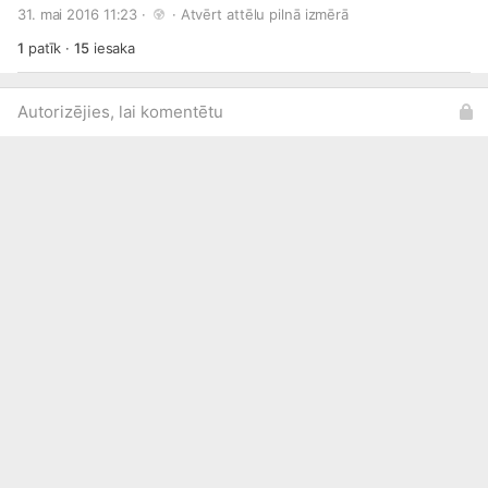
31. mai 2016 11:23 · 
 · 
Atvērt attēlu pilnā izmērā
pieejamas šeit:
http://bit.ly/1O0ZBJX
1
patīk
·
15
iesaka
Autorizējies, lai komentētu