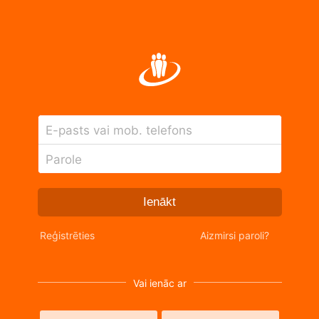
E-pasts vai mob. telefons
Parole
Ienākt
Reģistrēties
Aizmirsi paroli?
Vai ienāc ar