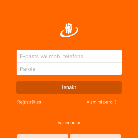
E-pasts vai mob. telefons
Parole
Ienākt
Reģistrēties
Aizmirsi paroli?
Vai ienāc ar