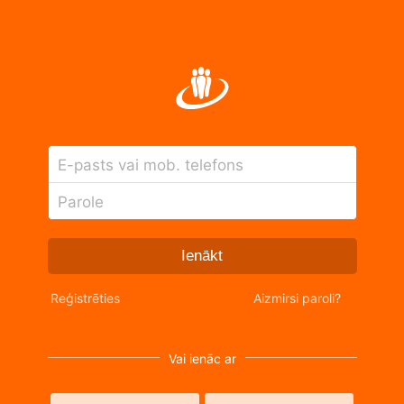
E-pasts vai mob. telefons
Parole
Ienākt
Reģistrēties
Aizmirsi paroli?
Vai ienāc ar