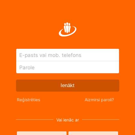
E-pasts vai mob. telefons
Parole
Ienākt
Reģistrēties
Aizmirsi paroli?
Vai ienāc ar