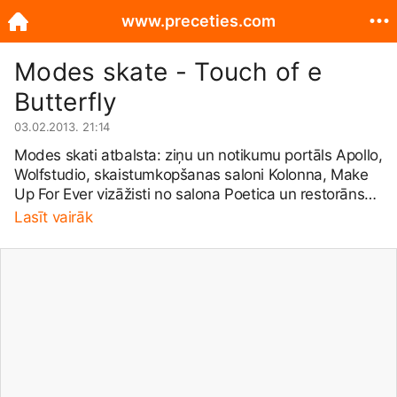
www.preceties.com
Modes skate - Touch of e
Butterfly
03.02.2013. 21:14
Modes skati atbalsta: ziņu un notikumu portāls Apollo,
Wolfstudio, skaistumkopšanas saloni Kolonna, Make
Up For Ever vizāžisti no salona Poetica un restorāns
Aqurius. Ielūgumu dizains no Petite Roberta.
Lasīt vairāk