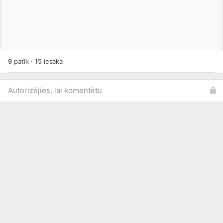
9
patīk
·
15
iesaka
Autorizējies, lai komentētu