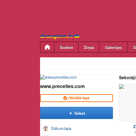
Pāriet
uz
saturu
Šodien
Ziņas
Galerijas
S
Sekotāji
www.preceties.com
Oficiālā lapa
Sekot
Z
Sākumlapa
(