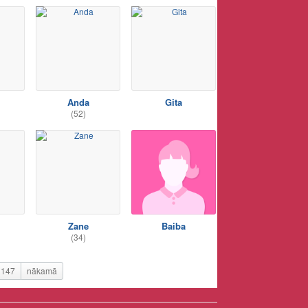
Anda
Gita
(52)
Zane
Baiba
(34)
147
nākamā