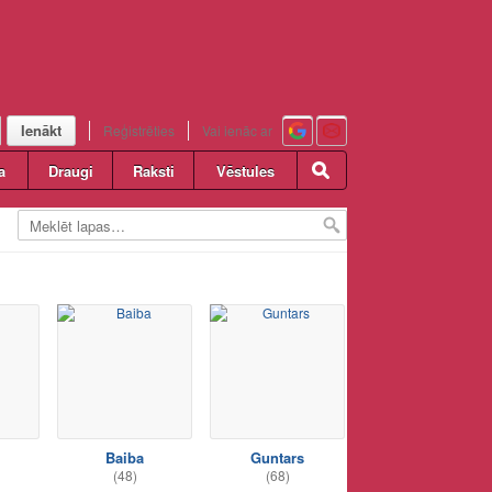
Ienākt
Reģistrēties
Vai ienāc ar
a
Draugi
Raksti
Vēstules
Baiba
Guntars
(48)
(68)