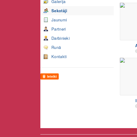
Galerija
Sekotāji
Jaunumi
Partneri
Darbinieki
A
Runā
(
Kontakti
Ieteikt
I
(