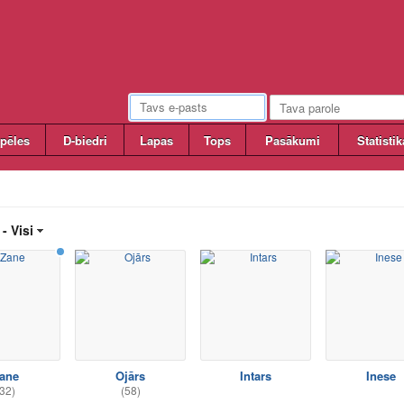
pēles
D-biedri
Lapas
Tops
Pasākumi
Statistik
 -
Visi
ane
Ojārs
Intars
Inese
32)
(58)