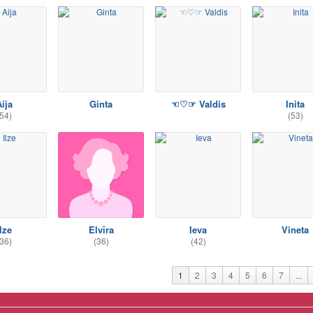
ija
Ginta
☜♡☞ Valdis
Inita
54)
(53)
lze
Elvīra
Ieva
Vineta
36)
(36)
(42)
1
2
3
4
5
6
7
...