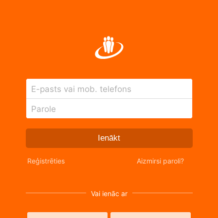
E-pasts vai mob. telefons
Parole
Ienākt
Reģistrēties
Aizmirsi paroli?
Vai ienāc ar