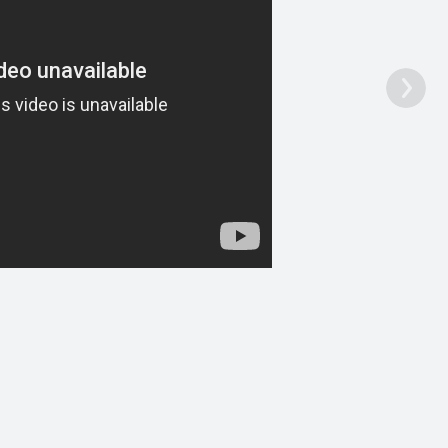
ļus ar jaun…
1
1