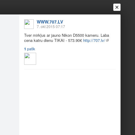
WWW.707.LV
7. okt 2015 07:17
Tver mirkļus ar jauno Nikon D5500 kameru. Laba
cena katru dienu TIKAI - 573.90€
http://707.lv/
1
patīk
Ienākt
Reģistrēties
Vai ienāc ar
a
Draugi
Raksti
Vēstules
ikon D5500
.90€
http://707.lv/?id=60&pid=567100