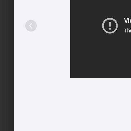
Sekot
Sākums
Galerija
Fani
Jaunumi
Partneri
Tver mirk
Darbinieki
Runā
Patīk
Kontakti
Ieteikt
2
Pakalpojumi
Mobilā versija
Palīdzība
Kontakti
Reklāma
Darbs
Vairāk