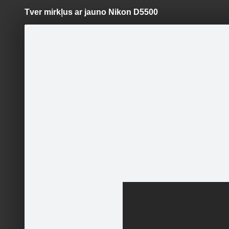
Tver mirkļus ar jauno Nikon D5500
Pāriet
uz
saturu
Šodien
Ziņas
Galerijas
S
WWW.707.LV
Oficiālā lapa
Tver mir