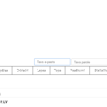
pēles
D-biedri
Lapas
Tops
Pasākumi
Statistik
i
7.LV