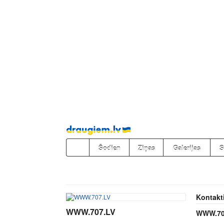
Pāriet
uz
saturu
Šodien
Ziņas
Galerijas
S
Kontakt
WWW.707.LV
WWW.70