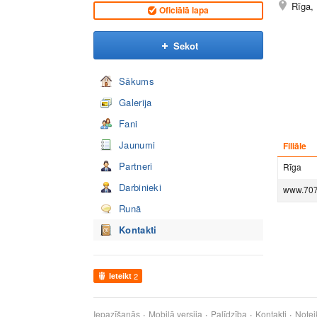
Rīga,
Oficiālā lapa
Sekot
Sākums
Galerija
Fani
Jaunumi
Filiāle
Partneri
Rīga
Darbinieki
www.707
Runā
Kontakti
Ieteikt
2
Iepazīšanās
Mobilā versija
Palīdzība
Kontakti
Notei