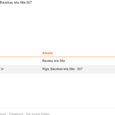
 Bauskas iela 58a-307
Adrese
Bauska iela 58a
.lv
Rīga, Bauskas iela 58a - 307
kumi
Privātums
Par mums
Darbs