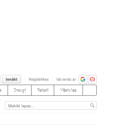
Ienākt
Reģistrēties
Vai ienāc ar
a
Draugi
Raksti
Vēstules