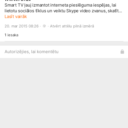
Smart TV ļauj izmantot interneta pieslēguma iespējas, lai
lietotu sociālos tīklus un veiktu Skype video zvanus, skatītos
interneta video un darītu gandrīz visu, kam parasti
Lasīt vairāk
nepieciešams dators. Apskati 3 mūsu piedāvātos modeļus!
20. mar 2015 08:26 · 
 · 
Atvērt attēlu pilnā izmērā
1
iesaka
Autorizējies, lai komentētu