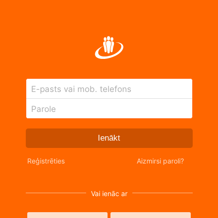
E-pasts vai mob. telefons
Parole
Ienākt
Reģistrēties
Aizmirsi paroli?
Vai ienāc ar