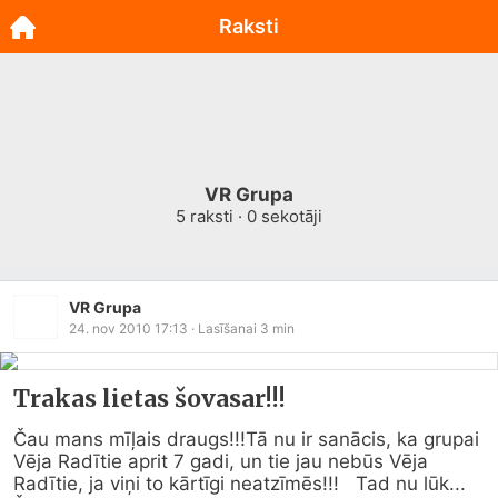
Raksti
VR Grupa
5
raksti ·
0
sekotāji
VR Grupa
24. nov 2010 17:13
· Lasīšanai
3
min
Trakas lietas šovasar!!!
Čau mans mīļais draugs!!!Tā nu ir sanācis, ka grupai 
Vēja Radītie aprit 7 gadi, un tie jau nebūs Vēja 
Radītie, ja viņi to kārtīgi neatzīmēs!!!   Tad nu lūk...            