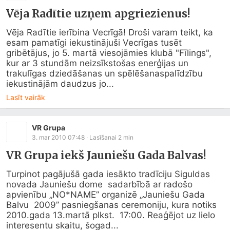
Vēja Radītie uzņem apgriezienus!
Vēja Radītie ierībina Vecrīgā! Droši varam teikt, ka 
esam pamatīgi iekustinājuši Vecrīgas tusēt 
gribētājus, jo 5. martā viesojāmies klubā "Fīlings", 
kur ar 3 stundām neizsīkstošas enerģijas un 
trakulīgas dziedāšanas un spēlēšanaspalīdzību 
iekustinājām daudzus jo...
Lasīt vairāk
VR Grupa
3. mar 2010 07:48
· Lasīšanai
2
min
VR Grupa iekš Jauniešu Gada Balvas!
Turpinot pagājušā gada iesākto tradīciju Siguldas 
novada Jauniešu dome  sadarbībā ar radošo 
apvienību „NO*NAME” organizē „Jauniešu Gada 
Balvu  2009” pasniegšanas ceremoniju, kura notiks 
2010.gada 13.martā plkst.  17:00. Reaģējot uz lielo 
interesentu skaitu, šogad...