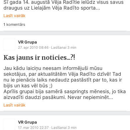
Šī gada 14. augustā Vēja Radītie ielūdz visus savus 
draugus uz Lielajām Vēja Radīto sporta...
Lasīt vairāk
1
komentārs
VR Grupa
27. apr 2010 08:46
· Lasīšanai
3
min
Kas jauns ir noticies...?!
Jau kādu laiciņu neesam informējuši mūsu 
sekotājus, par aktualitātēm Vēja Radīto dzīvē! Tad 
nu ie pienācis laiks nedaudz pastāstīt par to, kas ir 
bijis un kas vēl būs ;) 

Aprīlis grupai bija samērā saspringts mēnesis, jo tika 
aizvadīti daudzi pasākumi. Nevar nepieminēt...
Lasīt vairāk
VR Grupa
17. mar 2010 22:37
· Lasīšanai
3
min