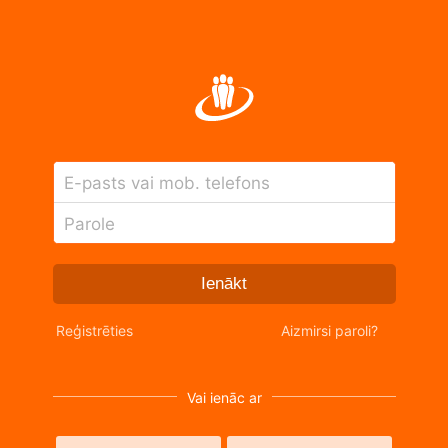
E-pasts vai mob. telefons
Parole
Ienākt
Reģistrēties
Aizmirsi paroli?
Vai ienāc ar