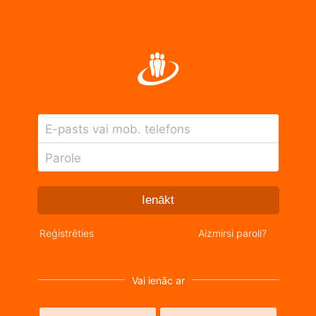
E-pasts vai mob. telefons
Parole
Ienākt
Reģistrēties
Aizmirsi paroli?
Vai ienāc ar