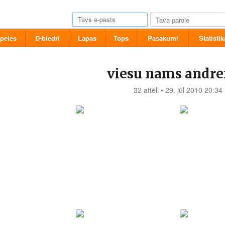
pēles
D-biedri
Lapas
Tops
Pasākumi
Statistik
viesu nams andre
32 attēli • 29. jūl 2010 20:34