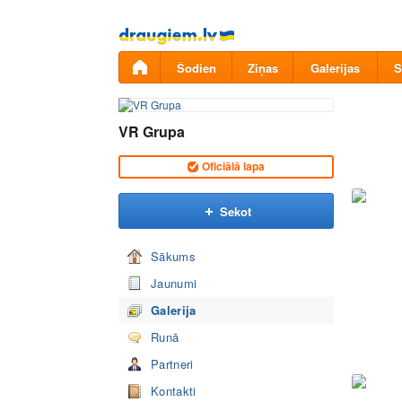
Pāriet
uz
saturu
Šodien
Ziņas
Galerijas
S
VR Grupa
Oficiālā lapa
Sekot
Sākums
Jaunumi
Galerija
Runā
Partneri
Kontakti