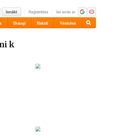
Ienākt
Reģistrēties
Vai ienāc ar
a
Draugi
Raksti
Vēstules
ni k