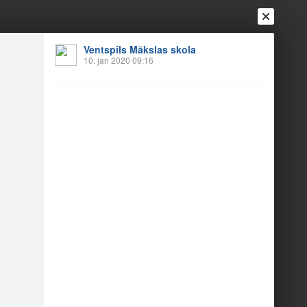
Ventspils Mākslas skola
Ienākt
10. jan 2020 09:16
Reģistrēties
Vai ienāc ar
a
Draugi
Raksti
Vēstules
tklāšana