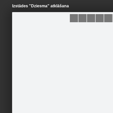
Izstādes "Dziesma" atklāšana
Pāriet
uz
saturu
Šodien
Ziņas
Galerijas
S
Ventspils Mākslas skola
Sekot
Sākumlapa
Galerija
Jaunumi
Kontakti
Pasākumi