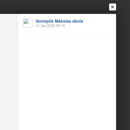
Ventspils Mākslas skola
Ienākt
10. jan 2020 09:15
Reģistrēties
Vai ienāc ar
a
Draugi
Raksti
Vēstules
tklāšana