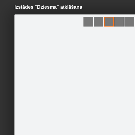
Izstādes "Dziesma" atklāšana
Pāriet
uz
saturu
Šodien
Ziņas
Galerijas
S
Ventspils Mākslas skola
Sekot
Sākumlapa
Galerija
Jaunumi
Kontakti
Pasākumi