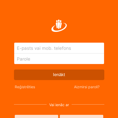
E-pasts vai mob. telefons
Parole
Ienākt
Reģistrēties
Aizmirsi paroli?
Vai ienāc ar