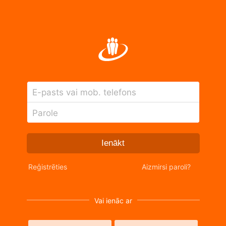
E-pasts vai mob. telefons
Parole
Ienākt
Reģistrēties
Aizmirsi paroli?
Vai ienāc ar