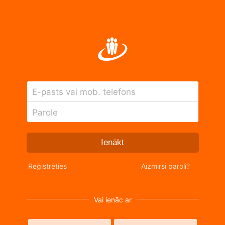
E-pasts vai mob. telefons
Parole
Ienākt
Reģistrēties
Aizmirsi paroli?
Vai ienāc ar