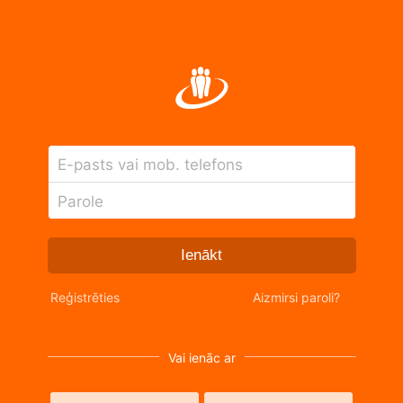
E-pasts vai mob. telefons
Parole
Ienākt
Reģistrēties
Aizmirsi paroli?
Vai ienāc ar