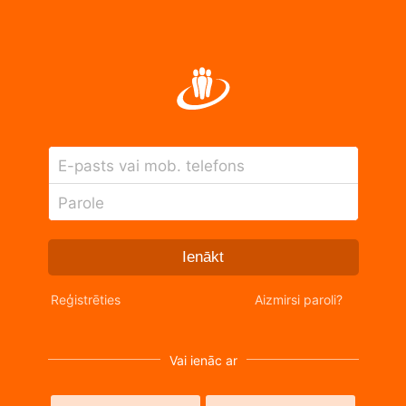
E-pasts vai mob. telefons
Parole
Ienākt
Reģistrēties
Aizmirsi paroli?
Vai ienāc ar