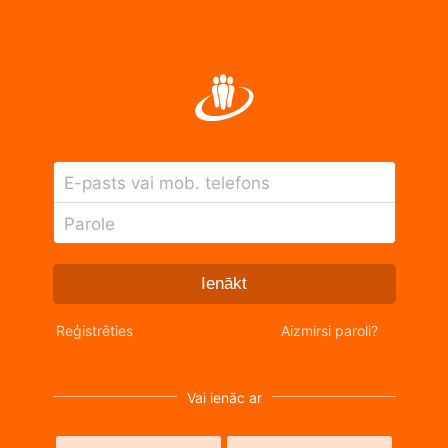
E-pasts vai mob. telefons
Parole
Ienākt
Reģistrēties
Aizmirsi paroli?
Vai ienāc ar