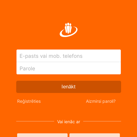
E-pasts vai mob. telefons
Parole
Ienākt
Reģistrēties
Aizmirsi paroli?
Vai ienāc ar