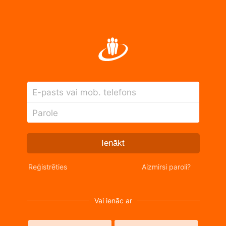
E-pasts vai mob. telefons
Parole
Ienākt
Reģistrēties
Aizmirsi paroli?
Vai ienāc ar