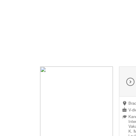
Brad
V-di
Kand
Int
Vak
K. 
Lau