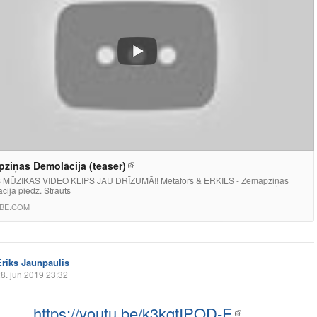
ziņas Demolācija (teaser)
MŪZIKAS VIDEO KLIPS JAU DRĪZUMĀ!! Metafors & ERKILS - Zemapziņas
ija piedz. Strauts
BE.COM
Ēriks Jaunpaulis
8. jūn 2019 23:32
https://youtu.be/k3kqtIPOD-E