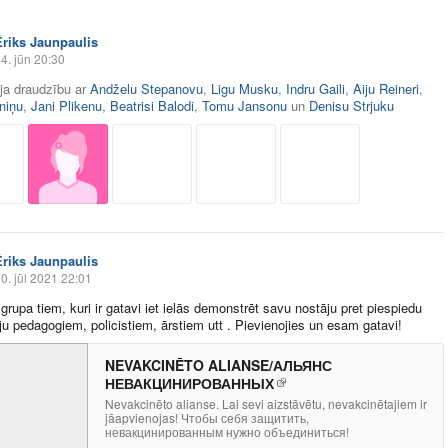
Ēriks Jaunpaulis
4. jūn 20:30
āja draudzību ar
Andželu Stepanovu
,
Ligu Musku
,
Indru Gaili
,
Aiju Reineri
,
tniņu
,
Jani Plikenu
,
Beatrisi Balodi
,
Tomu Jansonu
un
Denisu Strjuku
Ēriks Jaunpaulis
0. jūl 2021 22:01
grupa tiem, kuri ir gatavi iet ielās demonstrēt savu nostāju pret piespiedu
ju pedagogiem, policistiem, ārstiem utt . Pievienojies un esam gatavi!
NEVAKCINĒTO ALIANSE/АЛЬЯНС
НЕВАКЦИНИРОВАННЫХ
Nevakcinēto alianse. Lai sevi aizstāvētu, nevakcinētajiem ir
jāapvienojas! Чтобы себя защитить,
невакцинированным нужно объединиться!