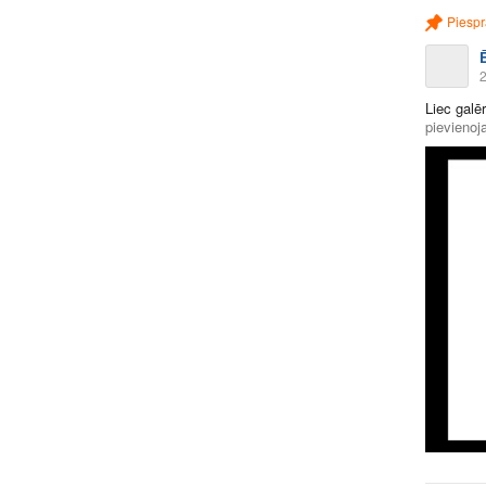
Piespr
2
Liec galē
pievienoja