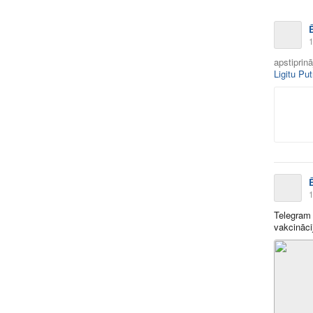
1
apstiprin
Ligitu Pu
1
Telegram 
vakcināci