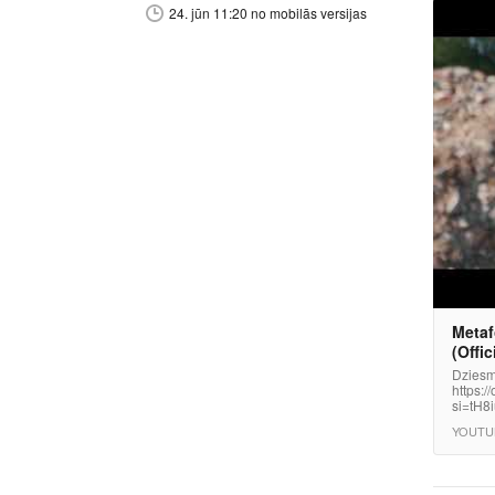
24. jūn 11:20 no mobilās versijas
Metaf
(Offic
Dziesm
https:
si=tH8
YOUTU